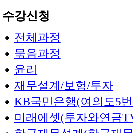
수강신청
전체과정
묶음과정
윤리
재무설계/보험/투자
KB국민은행(여의도5번
미래에셋(투자와연금TV